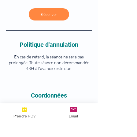
Réserver
Politique d'annulation
En cas de retard, la séance ne sera pas
prolongée. Toute séance non décommandée
48H à l'avance reste due.
Coordonnées
57 Rue Henri Martin, Vanves, France
07 63 32 73 97
Prendre RDV
Email
cabinet@therapie-hypnose.fr