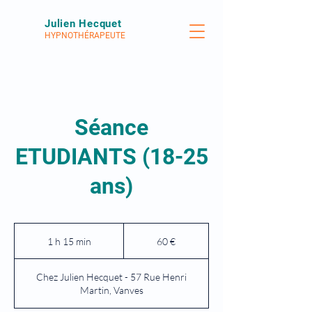
Julien Hecquet
HYPNOTHÉRAPEUTE
Séance
ETUDIANTS (18-25
ans)
60
euros
1 h 15 min
1
60 €
1
5
Chez Julien Hecquet - 57 Rue Henri
m
Martin, Vanves
i
n