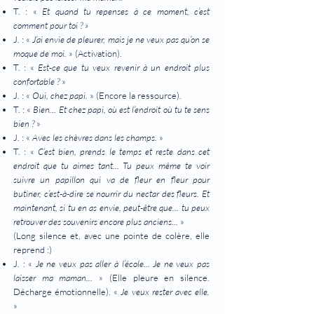
T. : «
Et quand tu repenses à ce moment, c’est
comment pour toi ? »
J. : «
J’ai envie de pleurer, mais je ne veux pas qu’on se
moque de moi.
» (Activation).
T. : «
Est-ce que tu veux revenir à un endroit plus
confortable ?
»
J. : «
Oui, chez papi.
» (Encore la ressource).
T. : «
Bien... Et chez papi, où est l’endroit où tu te sens
bien ?
»
J. : «
Avec les chèvres dans les champs.
»
T. : «
C’est bien, prends le temps et reste dans cet
endroit que tu aimes tant... Tu peux même te voir
suivre un papillon qui va de fleur en fleur pour
butiner, c’est-à-dire se nourrir du nectar des fleurs. Et
maintenant, si tu en as envie, peut-être que... tu peux
retrouver des souvenirs encore plus anciens...
»
(Long silence et, avec une pointe de colère, elle
reprend :)
J. : «
Je ne veux pas aller à l’école... Je ne veux pas
laisser ma maman...
» (Elle pleure en silence.
Décharge émotionnelle). «
Je veux rester avec elle.
»