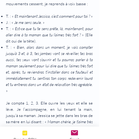
mouvements cessent, je reprends à voix basse :
T. : «
Et maintenant Jessica, c’est comment pour toi ?
»
J. : «
Je me sens seule. »
T. : «
Est-ce que tu te sens prête, là, maintenant, pour
aller dire à ta maman que tu l’aimes très fort ?
» (Elle
dit oui de la tête).
T. : «
Bien, alors dans un moment, je vais compter
jusqu’à 3 et, à 3, tes jambes vont se réveiller, tes bras
aussi, tes yeux vont s’ouvrir et tu pourras parler à ta
maman seulement pour lui dire que tu l’aimes très fort
et, après, tu reviendras t’installer dans ce fauteuil et
immédiatement tu sentiras ton corps redevenir lourd
et tu entreras dans un état de relaxation très agréable.
»
Je compte 1, 2, 3. Elle ouvre les yeux et elle se
lève. Je l’accompagne, en lui tenant la main,
jusqu’à sa maman. Jessica se jette dans les bras de
sa mère en lui disant : «
Maman chérie, je t’aime très
fort.
»