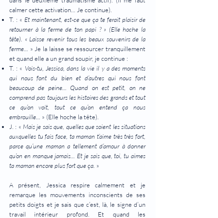
dans le deuxième traumatisme actif). (Il me faut
calmer cette activation... Je continue).
T. : «
Et maintenant, est-ce que ça te ferait plaisir de
retourner à la ferme de ton papi ? » (Elle hoche la
tête). « Laisse revenir tous les beaux souvenirs de la
ferme...
» Je la laisse se ressourcer tranquillement
et quand elle a un grand soupir, je continue :
T. : «
Vois-tu, Jessica, dans la vie il y a des moments
qui nous font du bien et d’autres qui nous font
beaucoup de peine... Quand on est petit, on ne
comprend pas toujours les histoires des grands et tout
ce qu’on voit, tout ce qu’on entend ça nous
embrouille...
» (Elle hoche la tête).
J. : «
Mais je sais que, quelles que soient les situations
auxquelles tu fais face, ta maman t’aime très très fort,
parce qu’une maman a tellement d’amour à donner
qu’on en manque jamais... Et je sais que, toi, tu aimes
ta maman encore plus fort que ça.
»
A présent, Jessica respire calmement et je
remarque les mouvements inconscients de ses
petits doigts et je sais que c’est, là, le signe d’un
travail intérieur profond. Et quand les