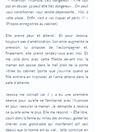
: «
Attention, l’hypnose, c’est dangereux ! Il ne faut
pas en abuser, ça peut être très dangereux... On peut
vous conditionner, vous rendre dépendante... Moi, à
votre place... Enfin, c’est à vos risques et périls !!!
»
(Propos enregistrés au cabinet).
Elle prend peur et attend... Et pour Jessica,
toujours pas d’amélioration. Son amie augmente la
pression, lui propose de l’accompagner et,
finalement, elle prend rendez-vous avec moi. Et
me voilà donc avec cette fillette devant moi, la
maman est assise dans le hall près de la porte
vitrée du cabinet (porte que j’ouvrirai quand sa
fille entrera en hypnose) et l’amie attend dans la
salle d’attente.
Jessica me connaît car il y a eu une première
séance pour qu’elle se familiarise avec l’hypnose
et pour rassurer la maman. Je demande à Jessica
ce qu’elle aime le plus. Elle me répond : «
Être libre,
courir dans la ferme au milieu des animaux, garder les
chèvres avec grand-père qui maintenant est seul
depuis que la mamie est au ciel...
(elle continue en