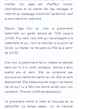
oreilles. Son papa est chauffeur routier
international et sa maman fait des ménages le
matin et du repassage à domicile l’après-midi, sauf
le mercredi et le week-end.
Depuis l’âge d’un an, c’est la grand-mère
maternelle qui garde Jessica de 7h30 jusqu’à
18h30. Plus tard, c’est elle qui l’accompagne à la
maternelle et qui vient la chercher à la sortie de
l’école. La maman ne récupère sa fille qu’à partir
de 18h30.
Une nuit, la grand-mère fait un malaise et décède
dans son lit d’un arrêt cardiaque. Jessica a alors
quatre ans et demi. Elle ne comprend pas
pourquoi sa mamie est partie au ciel. Elle se sent
abandonnée. Elle a beaucoup de chagrin (la maman
me dit qu’il lui a fallu une bonne année pour s’en
remettre). (Premier conflit de séparation).
Le grand-père prend le relais et s’occupe de sa
petite-fille. Le temps passe... La vie s’écoule