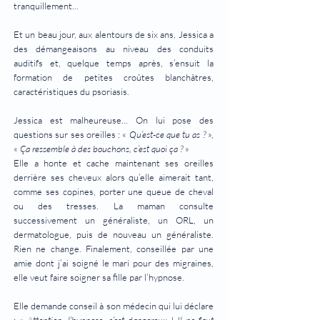
tranquillement...
Et un beau jour, aux alentours de six ans, Jessica a
des démangeaisons au niveau des conduits
auditifs et, quelque temps après, s’ensuit la
formation de petites croûtes blanchâtres,
caractéristiques du psoriasis.
Jessica est malheureuse... On lui pose des
questions sur ses oreilles : «
Qu’est-ce que tu as ?
»,
«
Ça ressemble à des bouchons, c’est quoi ça ?
»
Elle a honte et cache maintenant ses oreilles
derrière ses cheveux alors qu’elle aimerait tant,
comme ses copines, porter une queue de cheval
ou des tresses. La maman consulte
successivement un généraliste, un ORL, un
dermatologue, puis de nouveau un généraliste.
Rien ne change. Finalement, conseillée par une
amie dont j’ai soigné le mari pour des migraines,
elle veut faire soigner sa fille par l’hypnose.
Elle demande conseil à son médecin qui lui déclare