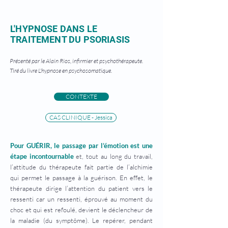
L'HYPNOSE DANS LE
TRAITEMENT DU PSORIASIS
Présenté par le Alain Rios, infirmier et psychothérapeute.
Tiré du livre L'hypnose en psychosomatique.
CONTEXTE
CAS CLINIQUE - Jessica
Pour GUÉRIR, le passage par l’émotion est une
étape incontournable
et, tout au long du travail,
l’attitude du thérapeute fait partie de l’alchimie
qui permet le passage à la guérison. En effet, le
thérapeute dirige l’attention du patient vers le
ressenti car un ressenti, éprouvé au moment du
choc et qui est refoulé, devient le déclencheur de
la maladie (du symptôme). Le repérer, pendant