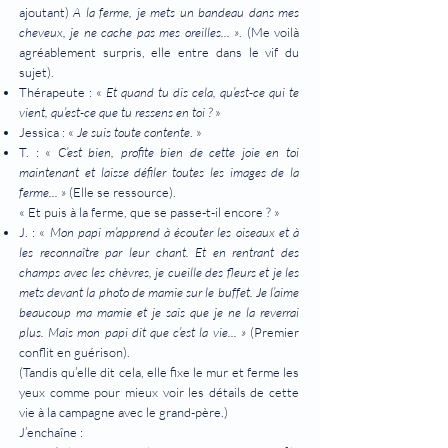
ajoutant)
A la ferme, je mets un bandeau dans mes
cheveux, je ne cache pas mes oreilles... »
. (Me voilà
agréablement surpris, elle entre dans le vif du
sujet).
Thérapeute : «
Et quand tu dis cela, qu’est-ce qui te
vient, qu’est-ce que tu ressens en toi ?
»
Jessica : «
Je suis toute contente
. »
T. : «
C’est bien, profite bien de cette joie en toi
maintenant et laisse défiler toutes les images de la
ferme... »
(Elle se ressource).
« Et puis à la ferme, que se passe-t-il encore ? »
J. : «
Mon papi m’apprend à écouter les oiseaux et à
les reconnaître par leur chant. Et en rentrant des
champs avec les chèvres, je cueille des fleurs et je les
mets devant la photo de mamie sur le buffet. Je l’aime
beaucoup ma mamie et je sais que je ne la reverrai
plus. Mais mon papi dit que c’est la vie... »
(Premier
conflit en guérison).
(Tandis qu’elle dit cela, elle fixe le mur et ferme les
yeux comme pour mieux voir les détails de cette
vie à la campagne avec le grand-père.)
J’enchaîne :