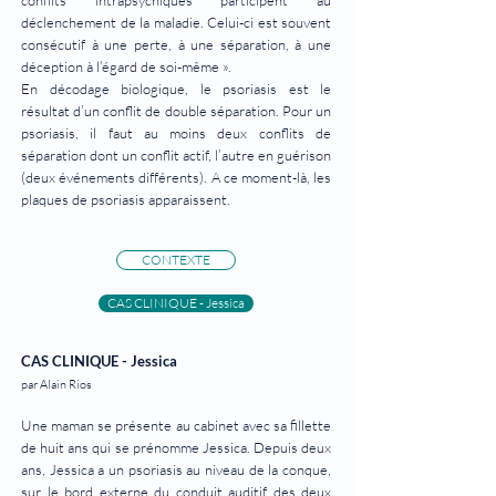
conflits intrapsychiques participent au
déclenchement de la maladie. Celui-ci est souvent
consécutif à une perte, à une séparation, à une
déception à l’égard de soi-même ».
En décodage biologique, le psoriasis est le
résultat d’un conflit de double séparation. Pour un
psoriasis, il faut au moins deux conflits de
séparation dont un conflit actif, l’autre en guérison
(deux événements différents). A ce moment-là, les
plaques de psoriasis apparaissent.
CONTEXTE
CAS CLINIQUE - Jessica
CAS CLINIQUE - Jessica
par Alain Rios
Une maman se présente au cabinet avec sa fillette
de huit ans qui se prénomme Jessica. Depuis deux
ans, Jessica a un psoriasis au niveau de la conque,
sur le bord externe du conduit auditif des deux