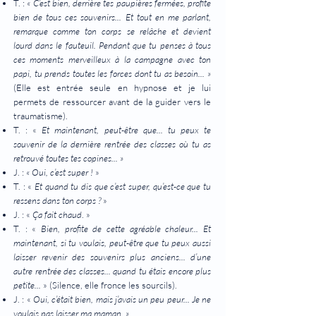
T. :
« C’est bien, derrière tes paupières fermées, profite
bien de tous ces souvenirs... Et tout en me parlant,
remarque comme ton corps se relâche et devient
lourd dans le fauteuil. Pendant que tu penses à tous
ces moments merveilleux à la campagne avec ton
papi, tu prends toutes les forces dont tu as besoin... »
(Elle est entrée seule en hypnose et je lui
permets de ressourcer avant de la guider vers le
traumatisme).
T. : «
Et maintenant, peut-être que... tu peux te
souvenir de la dernière rentrée des classes où tu as
retrouvé toutes tes copines... »
J. :
« Oui, c’est super !
»
T. : «
Et quand tu dis que c’est super, qu’est-ce que tu
ressens dans ton corps ?
»
J. : «
Ça fait chaud
. »
T. : «
Bien, profite de cette agréable chaleur... Et
maintenant, si tu voulais, peut-être que tu peux aussi
laisser revenir des souvenirs plus anciens... d’une
autre rentrée des classes... quand tu étais encore plus
petite...
» (Silence, elle fronce les sourcils).
J. : «
Oui, c’était bien, mais j’avais un peu peur... Je ne
voulais pas laisser ma maman. »