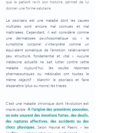
que le patient revit son histoire, permet de lui
donner une forme salutaire.
Le psoriasis est une maladie dont les causes
multiples sont encore mal connues et mal
maîtrisées. Cependant, il est considéré comme
une dermatoses psychosomatique où « le
symptôme corporel s’interprète comme un
équivalent somatique de l’émotion, relativement
peu structuré, fondamental et vital ». Aucune
médecine actuelle ne sait lutter contre cette
maladie. Aujourd’hui, les seules réponses
pharmaceutiques ou médicales ont toutes le
même objectif : blanchir le psoriasis et faire
disparaître (plus ou moins) les traces.
C’est une maladie chronique dont l’évolution est
imprévisible.
A l’origine des premières poussées,
on note souvent des émotions fortes, des deuils,
des ruptures affectives, des accidents ou des
chocs physiques.
Selon Haynal et Pasini, « les