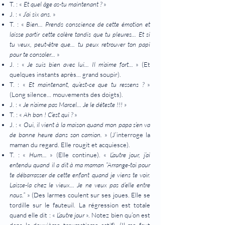
T. : «
Et quel âge as-tu maintenant ?
»
J. : «
J’ai six ans.
»
T. : «
Bien... Prends conscience de cette émotion et
laisse partir cette colère tandis que tu pleures... Et si
tu veux, peut-être que... tu peux retrouver ton papi
pour te consoler...
»
J. : «
Je suis bien avec lui... Il m’aime fort...
» (Et
quelques instants après... grand soupir).
T. : «
Et maintenant, qu’est-ce que tu ressens ?
»
(Long silence... mouvements des doigts).
J. : «
Je n’aime pas Marcel... Je le déteste !!! »
T. : «
Ah bon ! C’est qui ?
»
J. : «
Oui, il vient à la maison quand mon papa s’en va
de bonne heure dans son camion.
» (J’interroge la
maman du regard. Elle rougit et acquiesce).
T. : «
Hum...
» (Elle continue). «
L’autre jour, j’ai
entendu quand il a dit à ma maman “Arrange-toi pour
te débarrasser de cette enfant quand je viens te voir.
Laisse-la chez le vieux... Je ne veux pas d’elle entre
nous.”
» (Des larmes coulent sur ses joues. Elle se
tordille sur le fauteuil. La régression est totale
quand elle dit : «
L’autre jour
». Notez bien qu’on est